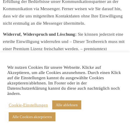
Erfüllung der Bedürfnisse unser Kommunikationspartner an der
Kommunikation via Messenger. Ferner weisen wir Sie darauf hin,
dass wir die uns mitgeteilten Kontaktdaten ohne Ihre Einwilligung
nicht erstmalig an die Messenger übermitteln.
Widerruf, Widerspruch und Löschung:
Sie können jederzeit eine
erteilte Einwilligung widerrufen und
– Dieser Textbereich muss mit
einer Premium Lizenz freischaltet werden. – premiumtext
premiumtext premiumtext premiumtext premiumtext premiumtext
premiumtext premiumtext premiumtext premiumtext premiumtext
Wir nutzen Cookies für unsere Webseite. Klicke auf
premiumtext premiumtext premiumtext premiumtext premiumtext
Akzeptieren, um alle Cookies anzunehmen. Durch einen Klick
premiumtext premiumtext premiumtext premiumtext premiumtext
auf die Einstellungen kannst du ausgewählte Cookies
akzeptieren/ablehnen. Im Footer oder in der
premiumtext premiumtext premiumtext premiumtext premiumtext
Datenschutzerklärung kannst du diese auch nachträglich noch
premiumtext premiumtext premiumtext premiumtext premiumtext
ändern.
premiumtext premiumtext premiumtext premiumtext premiumtext
Cookie-Einstellungen
Alle ablehnen
premiumtext premiumtext premiumtext premiumtext premiumtext
premiumtext premiumtext premiumtext premiumtext premiumtext
Alle Cookies akzeptieren
premiumtext premiumtext premiumtext premiumtext premiumtext
premiumtext premiumtext premiumtext premiumtext premiumtext