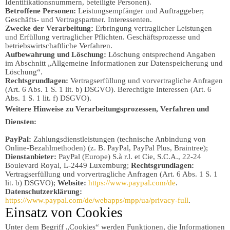
Identifikationsnummern, beteiligte Personen).
Betroffene Personen:
Leistungsempfänger und Auftraggeber;
Geschäfts- und Vertragspartner. Interessenten.
Zwecke der Verarbeitung:
Erbringung vertraglicher Leistungen
und Erfüllung vertraglicher Pflichten. Geschäftsprozesse und
betriebswirtschaftliche Verfahren.
Aufbewahrung und Löschung:
Löschung entsprechend Angaben
im Abschnitt „Allgemeine Informationen zur Datenspeicherung und
Löschung“.
Rechtsgrundlagen:
Vertragserfüllung und vorvertragliche Anfragen
(Art. 6 Abs. 1 S. 1 lit. b) DSGVO). Berechtigte Interessen (Art. 6
Abs. 1 S. 1 lit. f) DSGVO).
Weitere Hinweise zu Verarbeitungsprozessen, Verfahren und
Diensten:
PayPal:
Zahlungsdienstleistungen (technische Anbindung von
Online-Bezahlmethoden) (z. B. PayPal, PayPal Plus, Braintree);
Dienstanbieter:
PayPal (Europe) S.à r.l. et Cie, S.C.A., 22-24
Boulevard Royal, L-2449 Luxemburg;
Rechtsgrundlagen:
Vertragserfüllung und vorvertragliche Anfragen (Art. 6 Abs. 1 S. 1
lit. b) DSGVO);
Website:
https://www.paypal.com/de
.
Datenschutzerklärung:
https://www.paypal.com/de/webapps/mpp/ua/privacy-full
.
Einsatz von Cookies
Unter dem Begriff „Cookies“ werden Funktionen, die Informationen