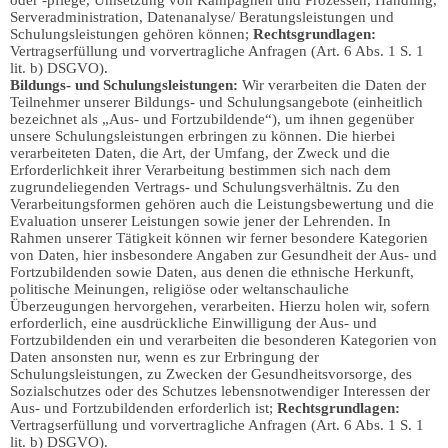
oder -pflege, Umsetzung von Kampagnen und Prozessen, Handling,
Serveradministration, Datenanalyse/ Beratungsleistungen und
Schulungsleistungen gehören können;
Rechtsgrundlagen:
Vertragserfüllung und vorvertragliche Anfragen (Art. 6 Abs. 1 S. 1
lit. b) DSGVO).
Bildungs- und Schulungsleistungen:
Wir verarbeiten die Daten der
Teilnehmer unserer Bildungs- und Schulungsangebote (einheitlich
bezeichnet als „Aus- und Fortzubildende“), um ihnen gegenüber
unsere Schulungsleistungen erbringen zu können. Die hierbei
verarbeiteten Daten, die Art, der Umfang, der Zweck und die
Erforderlichkeit ihrer Verarbeitung bestimmen sich nach dem
zugrundeliegenden Vertrags- und Schulungsverhältnis. Zu den
Verarbeitungsformen gehören auch die Leistungsbewertung und die
Evaluation unserer Leistungen sowie jener der Lehrenden. In
Rahmen unserer Tätigkeit können wir ferner besondere Kategorien
von Daten, hier insbesondere Angaben zur Gesundheit der Aus- und
Fortzubildenden sowie Daten, aus denen die ethnische Herkunft,
politische Meinungen, religiöse oder weltanschauliche
Überzeugungen hervorgehen, verarbeiten. Hierzu holen wir, sofern
erforderlich, eine ausdrückliche Einwilligung der Aus- und
Fortzubildenden ein und verarbeiten die besonderen Kategorien von
Daten ansonsten nur, wenn es zur Erbringung der
Schulungsleistungen, zu Zwecken der Gesundheitsvorsorge, des
Sozialschutzes oder des Schutzes lebensnotwendiger Interessen der
Aus- und Fortzubildenden erforderlich ist;
Rechtsgrundlagen:
Vertragserfüllung und vorvertragliche Anfragen (Art. 6 Abs. 1 S. 1
lit. b) DSGVO).