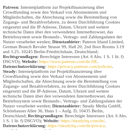
Patreon:
Internetplattform zur Projektfinanzierung über
Crowdfunding sowie den Verkauf von Abonnements und
Mitgliedschaften, die Abrechnung sowie die Bereitstellung von
Zugangs- und Bezahlverfahren, zu deren Durchführung Cookies
eingesetzt und die IP-Adresse, Datum, Uhrzeit und weitere
technische Daten über den verwendeten Internetbrowser, das
Betriebssystem sowie Bestands-, Vertrags- und Zahlungsdaten der
Nutzer verarbeitet werden;
Dienstanbieter:
Patreon Irland Limited,
German Branch Revaler Strasse 99, Hall 20, 2nd floor Rooms 3.19
and 3.25. 10245 Berlin-Friedrichshain, Deutschland;
Rechtsgrundlagen:
Berechtigte Interessen (Art. 6 Abs. 1 S. 1 lit. f)
DSGVO);
Website:
https://www.patreon.com/de-DE
.
Datenschutzerklärung:
https://privacy.patreon.com/policies
.
Steady:
Internetplattform zur Projektfinanzierung über
Crowdfunding sowie den Verkauf von Abonnements und
Mitgliedschaften, die Abrechnung sowie die Bereitstellung von
Zugangs- und Bezahlverfahren, zu deren Durchführung Cookies
eingesetzt und die IP-Adresse, Datum, Uhrzeit und weitere
technische Daten über den verwendeten Internetbrowser, das
Betriebssystem sowie Bestands-, Vertrags- und Zahlungsdaten der
Nutzer verarbeitet werden;
Dienstanbieter:
Steady Media GmbH,
Schönhauser Allee 36, Haus 1 – Aufg. D, 10435 Berlin,
Deutschland;
Rechtsgrundlagen:
Berechtigte Interessen (Art. 6 Abs.
1 S. 1 lit. f) DSGVO);
Website:
https://steadyhq.com/de/
.
Datenschutzerklärung:
https://steadyhq.com/de/privacy
.