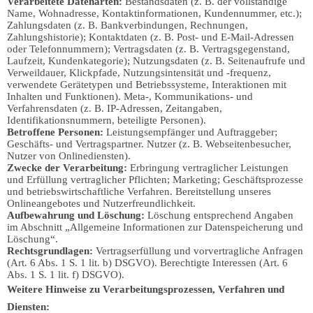
Verarbeitete Datenarten:
Bestandsdaten (z. B. der vollständige
Name, Wohnadresse, Kontaktinformationen, Kundennummer, etc.);
Zahlungsdaten (z. B. Bankverbindungen, Rechnungen,
Zahlungshistorie); Kontaktdaten (z. B. Post- und E-Mail-Adressen
oder Telefonnummern); Vertragsdaten (z. B. Vertragsgegenstand,
Laufzeit, Kundenkategorie); Nutzungsdaten (z. B. Seitenaufrufe und
Verweildauer, Klickpfade, Nutzungsintensität und -frequenz,
verwendete Gerätetypen und Betriebssysteme, Interaktionen mit
Inhalten und Funktionen). Meta-, Kommunikations- und
Verfahrensdaten (z. B. IP-Adressen, Zeitangaben,
Identifikationsnummern, beteiligte Personen).
Betroffene Personen:
Leistungsempfänger und Auftraggeber;
Geschäfts- und Vertragspartner. Nutzer (z. B. Webseitenbesucher,
Nutzer von Onlinediensten).
Zwecke der Verarbeitung:
Erbringung vertraglicher Leistungen
und Erfüllung vertraglicher Pflichten; Marketing; Geschäftsprozesse
und betriebswirtschaftliche Verfahren. Bereitstellung unseres
Onlineangebotes und Nutzerfreundlichkeit.
Aufbewahrung und Löschung:
Löschung entsprechend Angaben
im Abschnitt „Allgemeine Informationen zur Datenspeicherung und
Löschung“.
Rechtsgrundlagen:
Vertragserfüllung und vorvertragliche Anfragen
(Art. 6 Abs. 1 S. 1 lit. b) DSGVO). Berechtigte Interessen (Art. 6
Abs. 1 S. 1 lit. f) DSGVO).
Weitere Hinweise zu Verarbeitungsprozessen, Verfahren und
Diensten: