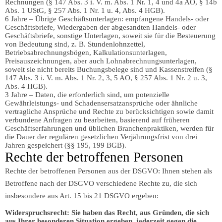
Rechnungen (§ 147 Abs. 3 i. V. m. Abs. 1 Nr. 1, 4 und 4a AO, § 14b
Abs. 1 UStG, § 257 Abs. 1 Nr. 1 u. 4, Abs. 4 HGB).
6 Jahre – Übrige Geschäftsunterlagen: empfangene Handels- oder
Geschäftsbriefe, Wiedergaben der abgesandten Handels- oder
Geschäftsbriefe, sonstige Unterlagen, soweit sie für die Besteuerung
von Bedeutung sind, z. B. Stundenlohnzettel,
Betriebsabrechnungsbögen, Kalkulationsunterlagen,
Preisauszeichnungen, aber auch Lohnabrechnungsunterlagen,
soweit sie nicht bereits Buchungsbelege sind und Kassenstreifen (§
147 Abs. 3 i. V. m. Abs. 1 Nr. 2, 3, 5 AO, § 257 Abs. 1 Nr. 2 u. 3,
Abs. 4 HGB).
3 Jahre – Daten, die erforderlich sind, um potenzielle
Gewährleistungs- und Schadensersatzansprüche oder ähnliche
vertragliche Ansprüche und Rechte zu berücksichtigen sowie damit
verbundene Anfragen zu bearbeiten, basierend auf früheren
Geschäftserfahrungen und üblichen Branchenpraktiken, werden für
die Dauer der regulären gesetzlichen Verjährungsfrist von drei
Jahren gespeichert (§§ 195, 199 BGB).
Rechte der betroffenen Personen
Rechte der betroffenen Personen aus der DSGVO: Ihnen stehen als
Betroffene nach der DSGVO verschiedene Rechte zu, die sich
insbesondere aus Art. 15 bis 21 DSGVO ergeben:
Widerspruchsrecht: Sie haben das Recht, aus Gründen, die sich
aus Ihrer besonderen Situation ergeben, jederzeit gegen die