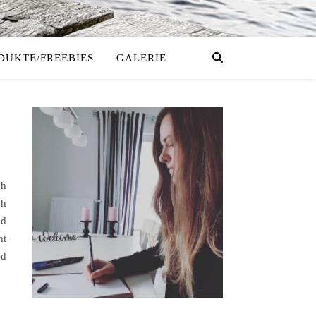
DUKTE/FREEBIES
GALERIE
ch
ch
nd
ht
nd